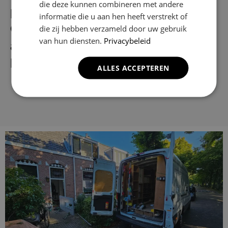
die deze kunnen combineren met andere
plaatsen door Klusbedrijf CG
informatie die u aan hen heeft verstrekt of
Company? Dan kan, wij monteren
die zij hebben verzameld door uw gebruik
van hun diensten.
Privacybeleid
alle sorten binnendeuren maar ook
buitendeuren.
ALLES ACCEPTEREN