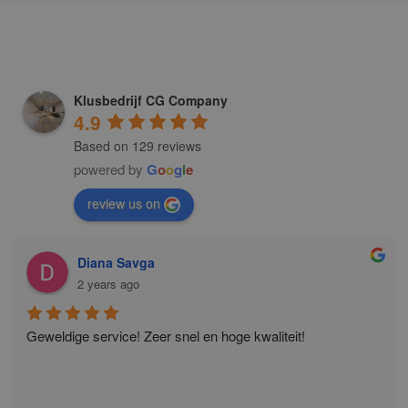
Klusbedrijf CG Company
4.9
Based on 129 reviews
powered by
G
o
o
g
l
e
review us on
Diana Savga
2 years ago
Geweldige service! Zeer snel en hoge kwaliteit!