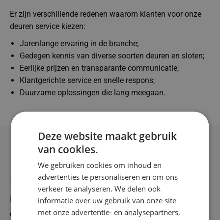
Er zijn verschillende redenen waarom klanten voor onze
deuren service kiezen:
Jarenlange ervaring in de branche;
Gedegen kennis van diverse soorten deuren en sloten;
Eerlijke prijzen en transparante communicatie;
Klantgerichte service en snelle respons;
Duurzame oplossingen die lang meegaan.
Deze website maakt gebruik
van cookies.
We gebruiken cookies om inhoud en
advertenties te personaliseren en om ons
Deuren afhangen is vakwerk en kan
verkeer te analyseren. We delen ook
moelijk zijn, maar niet bij CG
informatie over uw gebruik van onze site
met onze advertentie- en analysepartners,
Company. Wilt u deuren laten