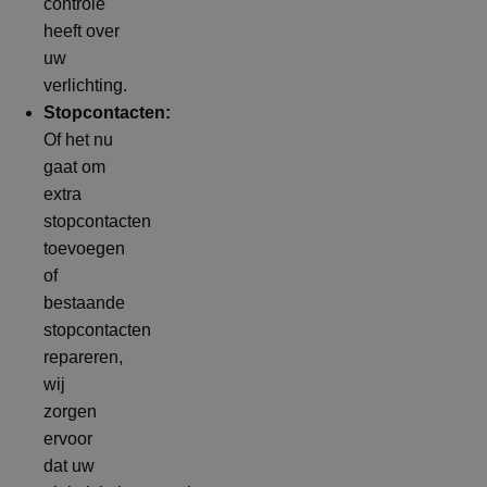
controle
heeft over
uw
verlichting.
Stopcontacten:
Of het nu
gaat om
extra
stopcontacten
toevoegen
of
bestaande
stopcontacten
repareren,
wij
zorgen
ervoor
dat uw