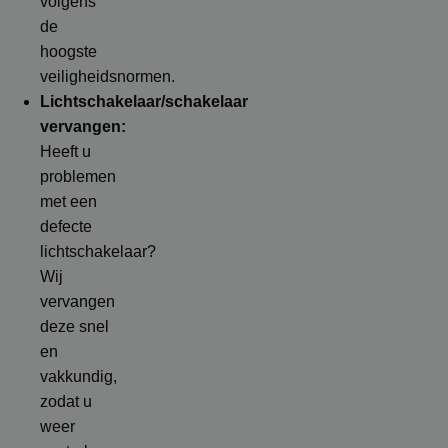
volgens
de
hoogste
veiligheidsnormen.
Lichtschakelaar/schakelaar
vervangen:
Heeft u
problemen
met een
defecte
lichtschakelaar?
Wij
vervangen
deze snel
en
vakkundig,
zodat u
weer