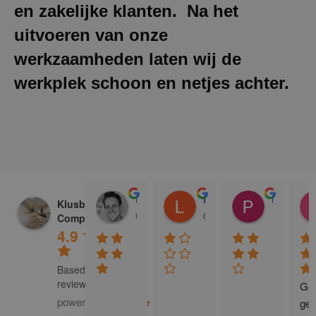
en zakelijke klanten. Na het
uitvoeren van onze
werkzaamheden laten wij de
werkplek schoon en netjes achter.
Donald Vossen
Lisa Vlok
Peter A Valk
Klusbedrijf CG
08:28 17 Dec 24
06:41 08 Oct 24
10:58 31 J
Company
4.9
Based on 129
reviews
Gew
powered by
G
o
o
g
l
e
ge 