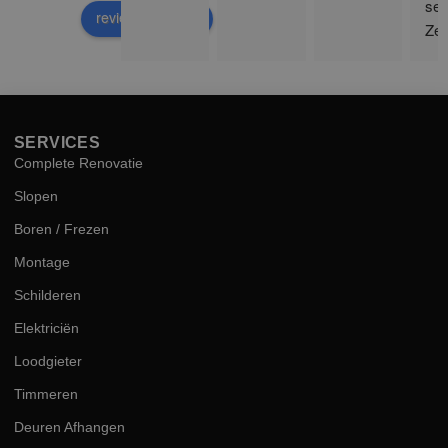
ser
review us on
Zee
sne
hog
kwal
SERVICES
Complete Renovatie
Slopen
Boren / Frezen
Montage
Schilderen
Elektriciën
Loodgieter
Timmeren
Deuren Afhangen