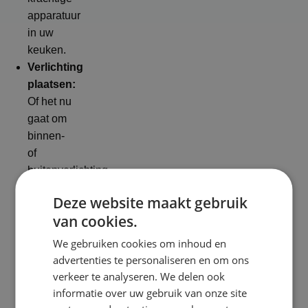
apparatuur
in uw
keuken.
Verlichting
plaatsen:
Of het nu
gaat om
binnen-
of
buitenverlichting,
wij
Deze website maakt gebruik
helpen u
van cookies.
graag bij
het
We gebruiken cookies om inhoud en
installeren
advertenties te personaliseren en om ons
van de
verkeer te analyseren. We delen ook
perfecte
informatie over uw gebruik van onze site
verlichtingsoplossingen