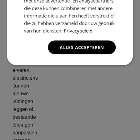
met onze advertentie- en analysepartners,
die deze kunnen combineren met andere
voor uw
informatie die u aan hen heeft verstrekt of
woning of
die zij hebben verzameld door uw gebruik
bedrijfspand.
van hun diensten.
Privacybeleid
Leidingen
aanleggen
en/of
ALLES ACCEPTEREN
aanpassen:
Onze
ervaren
elektriciens
kunnen
nieuwe
leidingen
leggen of
bestaande
leidingen
aanpassen