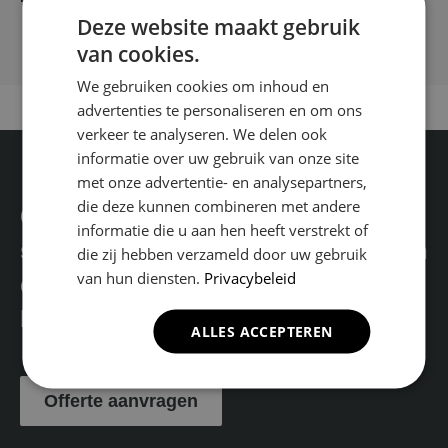
Deze website maakt gebruik
van cookies.
We gebruiken cookies om inhoud en
advertenties te personaliseren en om ons
verkeer te analyseren. We delen ook
informatie over uw gebruik van onze site
met onze advertentie- en analysepartners,
die deze kunnen combineren met andere
Geïnteresseerd in één van onze
informatie die u aan hen heeft verstrekt of
services? Vraag dan een offerte aan
die zij hebben verzameld door uw gebruik
van hun diensten.
Privacybeleid
en wij laten u weten wat wij voor u
kunnen betekenen.
ALLES ACCEPTEREN
Offerte aanvragen