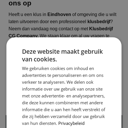
ons op
Heeft u een klus in
Eindhoven
of omgeving die u wilt
laten uitvoeren door een professioneel
klusbedrijf
?
Neem dan vandaag nog contact op met
Klusbedrijf
CG Company.
We staan klaar om al uw vragen te
beantwoorden, een offerte op maat te maken en uw
Deze website maakt gebruik
project tot leven te brengen.
van cookies.
Wacht niet langer en laat uw klus over aan de
vakmannen
van Klusbedrijf CG Company. U zult
We gebruiken cookies om inhoud en
versteld staan van het vakmanschap, de kwaliteit en
advertenties te personaliseren en om ons
verkeer te analyseren. We delen ook
de service die wij bieden. Ontdek waarom we de
informatie over uw gebruik van onze site
voorkeurskeuze zijn van vele tevreden klanten
met onze advertentie- en analysepartners,
in
Eindhoven
!
die deze kunnen combineren met andere
informatie die u aan hen heeft verstrekt of
die zij hebben verzameld door uw gebruik
van hun diensten.
Privacybeleid