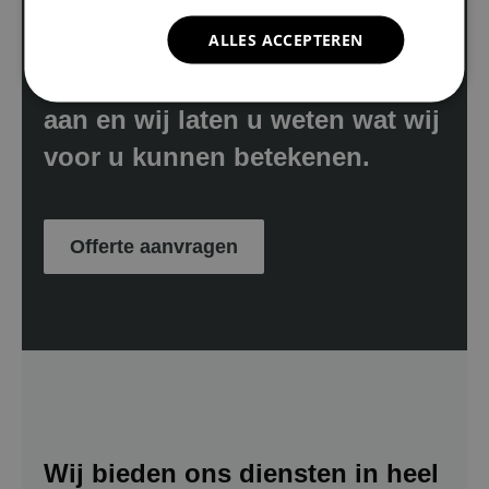
ALLES ACCEPTEREN
Geïnteresseerd in één van onze
services? Vraag dan een offerte
aan en wij laten u weten wat wij
voor u kunnen betekenen.
Offerte aanvragen
Wij bieden ons diensten in heel