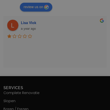
review us on
Lisa Vlok
a year ago
SERVICES
Complete Renovatie
Slopen
Boren / Frezen