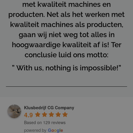
met kwaliteit machines en
producten. Net als het werken met
kwaliteit machines als producten,
gaan wij niet weg tot alles in
hoogwaardige kwaliteit af is! Ter
conclusie luid ons motto:
” With us, nothing is impossible!”
Klusbedrijf CG Company
4.9
Based on 129 reviews
powered by
G
o
o
g
l
e