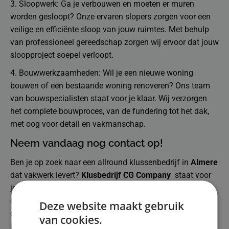
3. Sloopwerk: Ga je verbouwen en moeten er muren
worden gesloopt? Onze ervaren slopers zorgen voor een
veilige en efficiënte sloop van jouw ruimtes. Met behulp
van professioneel gereedschap zorgen wij ervoor dat jouw
sloopproject soepel verloopt.
4. Bouwwerkzaamheden: Wil je een nieuwe woning
bouwen of een bestaande woning renoveren? Ons team
van bouwspecialisten staat voor je klaar. Wij verzorgen
het complete bouwproces, van de fundering tot het dak,
met oog voor detail en vakmanschap.
Neem vandaag nog contact op!
Ben je op zoek naar een allround klussenbedrijf in
Almere
dat vakwerk levert?
Klusbedrijf CG Company
staat voor
je klaar. Neem vandaag nog contact met ons op en
ontdek wat wij voor jou kunnen betekenen. Of het nu gaat
Deze website maakt gebruik
om kleine reparaties of grote renovatieprojecten, wij
van cookies.
leveren altijd uitstekende kwaliteit en service. Jouw