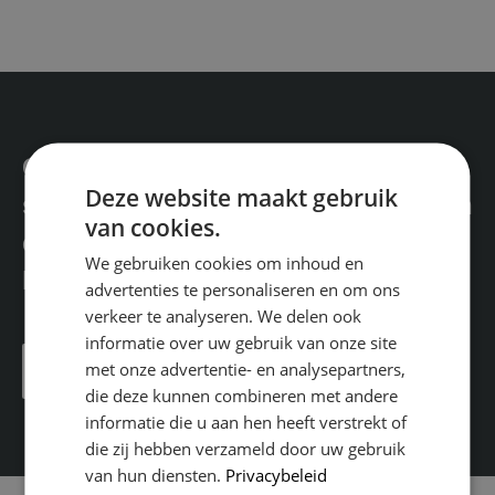
Geïnteresseerd in één van onze
Deze website maakt gebruik
services? Vraag dan een offerte aan
van cookies.
en wij laten u weten wat wij voor u
We gebruiken cookies om inhoud en
kunnen betekenen.
advertenties te personaliseren en om ons
verkeer te analyseren. We delen ook
informatie over uw gebruik van onze site
met onze advertentie- en analysepartners,
Offerte aanvragen
die deze kunnen combineren met andere
informatie die u aan hen heeft verstrekt of
die zij hebben verzameld door uw gebruik
van hun diensten.
Privacybeleid