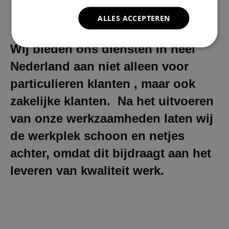
ALLES ACCEPTEREN
Wij bieden ons diensten in heel
Nederland aan niet alleen voor
particulieren klanten , maar ook
zakelijke klanten. Na het uitvoeren
van onze werkzaamheden laten wij
de werkplek schoon en netjes
achter, omdat dit bijdraagt aan het
leveren van kwaliteit werk.