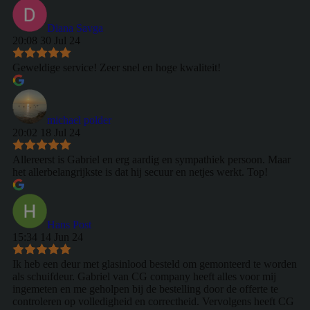
Diana Savga
20:08 30 Jul 24
Geweldige service! Zeer snel en hoge kwaliteit!
michael polder
20:02 18 Jul 24
Allereerst is Gabriel en erg aardig en sympathiek persoon. Maar
het allerbelangrijkste is dat hij secuur en netjes werkt. Top!
Hans Post
15:34 14 Jun 24
Ik heb een deur met glasinlood besteld om gemonteerd te worden
als schuifdeur. Gabriel van CG company heeft alles voor mij
ingemeten en me geholpen bij de bestelling door de offerte te
controleren op volledigheid en correctheid. Vervolgens heeft CG