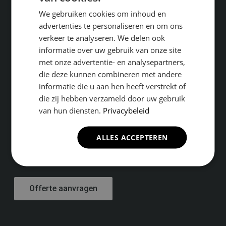
We gebruiken cookies om inhoud en
advertenties te personaliseren en om ons
verkeer te analyseren. We delen ook
informatie over uw gebruik van onze site
met onze advertentie- en analysepartners,
die deze kunnen combineren met andere
Geïnteresseerd in één van onze
informatie die u aan hen heeft verstrekt of
die zij hebben verzameld door uw gebruik
services? Vraag dan een offerte
van hun diensten.
Privacybeleid
aan en wij laten u weten wat wij
voor u kunnen betekenen.
ALLES ACCEPTEREN
Offerte aanvragen