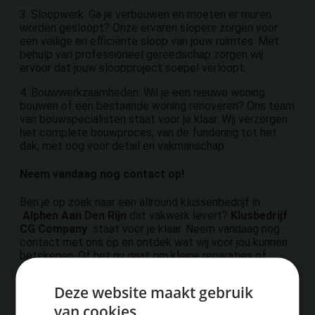
3. Sloopwerk: Ga je verbouwen en moeten er muren
worden gesloopt? Onze ervaren slopers zorgen voor
een veilige en efficiënte sloop van jouw ruimtes. Met
behulp van professioneel gereedschap zorgen wij
ervoor dat jouw sloopproject soepel verloopt.
4. Bouwwerkzaamheden: Wil je een nieuwe woning
bouwen of een bestaande woning renoveren? Ons team
van bouwspecialisten staat voor je klaar. Wij verzorgen
het complete bouwproces, van de fundering tot het
dak, met oog voor detail en vakmanschap.
Neem vandaag nog contact op!
Ben je op zoek naar een allround klussenbedrijf in
Alphen Aan Den Rijn
dat vakwerk levert?
Klusbedrijf
CG Company
staat voor je klaar. Neem vandaag nog
contact met ons op en ontdek wat wij voor jou kunnen
betekenen. Of het nu gaat om kleine reparaties of
grote renovatieprojecten, wij leveren altijd uitstekende
kwaliteit en service. Jouw tevredenheid is onze missie!
Deze website maakt gebruik
van cookies.