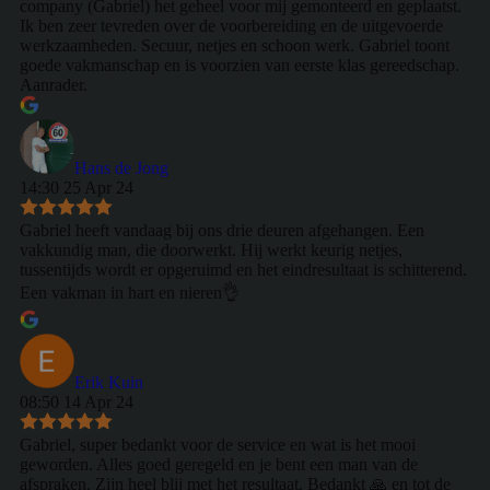
company (Gabriel) het geheel voor mij gemonteerd en geplaatst.
Ik ben zeer tevreden over de voorbereiding en de uitgevoerde
werkzaamheden. Secuur, netjes en schoon werk. Gabriel toont
goede vakmanschap en is voorzien van eerste klas gereedschap.
Aanrader.
Hans de Jong
14:30 25 Apr 24
Gabriel heeft vandaag bij ons drie deuren afgehangen. Een
vakkundig man, die doorwerkt. Hij werkt keurig netjes,
tussentijds wordt er opgeruimd en het eindresultaat is schitterend.
Een vakman in hart en nieren👌
Erik Kuin
08:50 14 Apr 24
Gabriel, super bedankt voor de service en wat is het mooi
geworden. Alles goed geregeld en je bent een man van de
afspraken. Zijn heel blij met het resultaat. Bedankt 🙏 en tot de