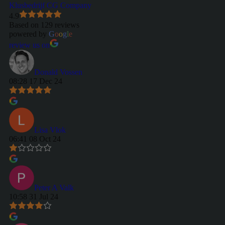
Klusbedrijf CG Company
4.9
Based on 129 reviews
powered by
G
o
o
g
l
e
review us on
Donald Vossen
08:28 17 Dec 24
Lisa Vlok
06:41 08 Oct 24
Peter A Valk
10:58 31 Jul 24