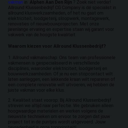
vakman
in
Alphen Aan Den Rijn
? Zoek niet verder!
Allround Klussenbedrijf CG Company is dé specialist in
allround kluswerkzaamheden, of het nu gaat om
elektriciteit, loodgieterij, sloopwerk, montagewerk,
renovaties of nieuwbouwprojecten. Met onze
jarenlange ervaring en expertise staan wij garant voor
vakwerk van de hoogste kwaliteit.
Waarom kiezen voor Allround Klussenbedrijf?
1. Allround vakmanschap: Ons team van professionele
vakmensen is gespecialiseerd in verschillende
disciplines, waaronder elektriciteit, loodgieterij en
bouwwerkzaamheden. Of je nu een stopcontact wilt
laten aanleggen, een lekkende kraan wilt repareren of
een complete renovatie wilt uitvoeren, wij hebben de
juiste vakman voor elke klus.
2. Kwaliteit staat voorop: Bij Allround Klussenbedrijf
streven we altijd naar perfectie. We gebruiken alleen
hoogwaardige materialen en werken volgens de
nieuwste technieken om ervoor te zorgen dat jouw
project tot in de puntjes wordt uitgevoerd. Jouw
tevredenheid is onze topprioriteit!