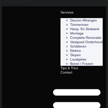
---------------------
Services
Deuren Afhangen
Timmerman
Hang- En Sluitwerk
Montage
Complete Renovatie
Vastgoed Onderhoud
Schilderen
Elektra
Slopen
Loodgieter
Boren / Frezen
Tips & Trics
Contact