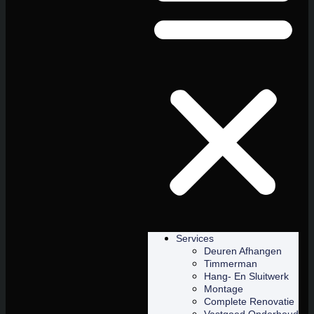
Services
Deuren Afhangen
Timmerman
Hang- En Sluitwerk
Montage
Complete Renovatie