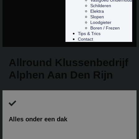
Vastgoed Onderhoud
Schilderen
Elektra
Slopen
Loodgieter
Boren / Frezen
Tips & Trics
Contact
Allround Klussenbedrijf
Alphen Aan Den Rijn
Alles onder een dak