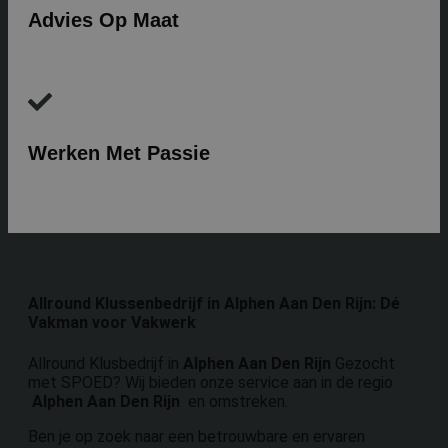
Advies Op Maat
Werken Met Passie
Allround Klussenbedrijf in
Alphen Aan Den Rijn
: Dé
Vakman voor Vakwerk
Allround Klusbedrijf in
Alphen Aan Den Rijn
Gezocht
met SPOED? Wij bieden onze service aan in de regio
Alphen Aan Den Rijn
en omstreken.
Ben je op zoek naar een betrouwbare en ervaren