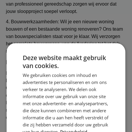
van professioneel gereedschap zorgen wij ervoor dat
jouw sloopproject soepel verloopt.
4. Bouwwerkzaamheden: Wil je een nieuwe woning
bouwen of een bestaande woning renoveren? Ons team
van bouwspecialisten staat voor je klaar. Wij verzorgen
het complete bouwproces, van de fundering tot het dak,
met oog voor detail en vakmanschap.
Deze website maakt gebruik
Neem vandaag nog contact op!
van cookies.
Ben je op zoek naar een allround klussenbedrijf in
We gebruiken cookies om inhoud en
Rotterdam
dat vakwerk levert?
Klusbedrijf CG
advertenties te personaliseren en om ons
Company
staat voor je klaar. Neem vandaag nog
verkeer te analyseren. We delen ook
contact met ons op en ontdek wat wij voor jou kunnen
informatie over uw gebruik van onze site
betekenen. Of het nu gaat om kleine reparaties of grote
met onze advertentie- en analysepartners,
die deze kunnen combineren met andere
renovatieprojecten, wij leveren altijd uitstekende kwaliteit
informatie die u aan hen heeft verstrekt of
en service. Jouw tevredenheid is onze missie!
die zij hebben verzameld door uw gebruik
van hun diensten.
Privacybeleid