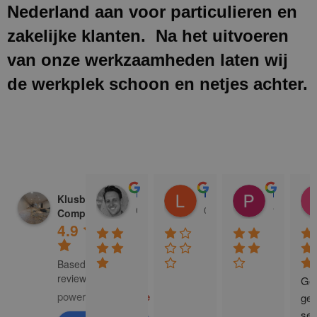
Nederland aan voor particulieren en
zakelijke klanten. Na het uitvoeren
van onze werkzaamheden laten wij
de werkplek schoon en netjes achter.
Donald Vossen
Lisa Vlok
Peter A Valk
Klusbedrijf CG
08:28 17 Dec 24
06:41 08 Oct 24
10:58 31 J
Company
4.9
Based on 129
reviews
Gew
powered by
G
o
o
g
l
e
ge 
ser