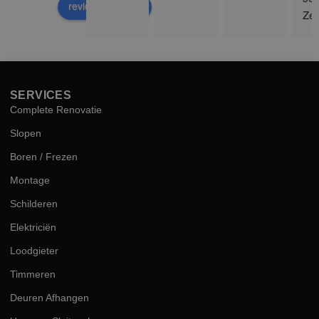
review us on
Zee
sne
hog
kwal
SERVICES
Complete Renovatie
Slopen
Boren / Frezen
Montage
Schilderen
Elektriciën
Loodgieter
Timmeren
Deuren Afhangen