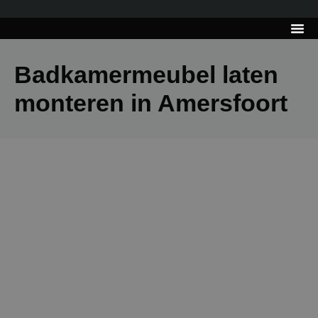
---------------------
Tips & Tr
Badkamermeubel laten
monteren in Amersfoort