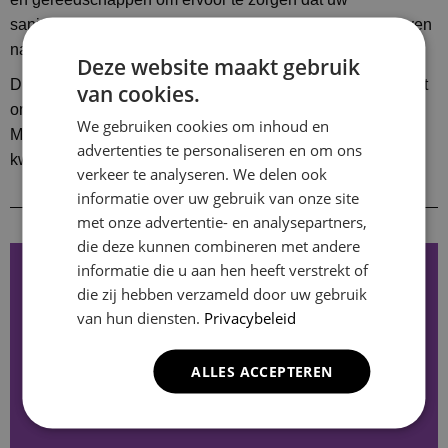
sanitairinstallatie duurzaam is en lang meegaat. We streven
naar uitstekende resultaten en tevreden klanten.
Deze website maakt gebruik
Dus waar wacht u nog op? Neem vandaag nog contact met
van cookies.
ons op voor al uw sanitairinstallatiebehoeften in Alkmaar.
We gebruiken cookies om inhoud en
Met onze professionele vakmensen kunt u rekenen op
advertenties te personaliseren en om ons
kwaliteit, betrouwbaarheid en efficiëntie.
verkeer te analyseren. We delen ook
informatie over uw gebruik van onze site
met onze advertentie- en analysepartners,
die deze kunnen combineren met andere
informatie die u aan hen heeft verstrekt of
die zij hebben verzameld door uw gebruik
van hun diensten.
Privacybeleid
ALLES ACCEPTEREN