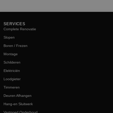
hog
kwal
SERVICES
Complete Renovatie
Slopen
Boren / Frezen
Montage
Schilderen
Elektriciën
Loodgieter
Timmeren
Deuren Afhangen
Hang-en Sluitwerk
Vastgoed Onderhoud