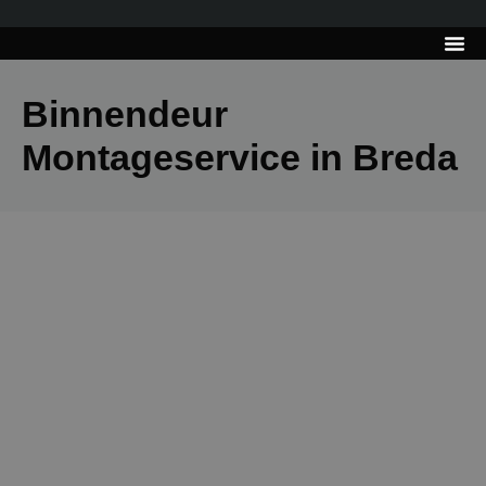
---------------------
Tips & Tr
Binnendeur
Montageservice in Breda