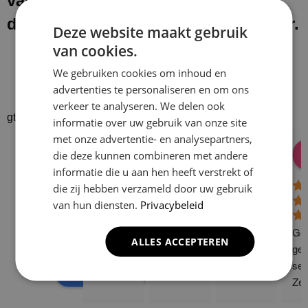
van onze werkzaamheden laten wij
de werkplek schoon en netjes achter.
Deze website maakt gebruik
van cookies.
We gebruiken cookies om inhoud en
advertenties te personaliseren en om ons
verkeer te analyseren. We delen ook
gtrspvjgtroijvghtrs
informatie over uw gebruik van onze site
met onze advertentie- en analysepartners,
Donald Vossen
Lisa Vlok
Peter A Valk
Klusbedrijf CG
die deze kunnen combineren met andere
08:28 17 Dec 24
06:41 08 Oct 24
10:58 31 J
Company
informatie die u aan hen heeft verstrekt of
4.9
die zij hebben verzameld door uw gebruik
van hun diensten.
Privacybeleid
Based on 129
reviews
Gew
ALLES ACCEPTEREN
powered by
G
o
o
g
l
e
ge 
ser
review us on
Zee
sne