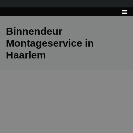
---------------------
Tips & Tr
Binnendeur
Montageservice in
Haarlem