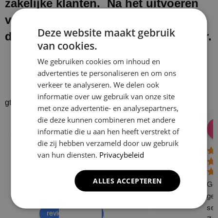
zakelijke klanten. Na het uitvoeren
van onze werkzaamheden laten wij
Deze website maakt gebruik
de werkplek schoon en netjes achter.
van cookies.
We gebruiken cookies om inhoud en
advertenties te personaliseren en om ons
verkeer te analyseren. We delen ook
informatie over uw gebruik van onze site
gtrspvjgtroijvghtrs
met onze advertentie- en analysepartners,
die deze kunnen combineren met andere
Donald Vossen
Lisa Vlok
Peter A Valk
Klusbedrijf CG
informatie die u aan hen heeft verstrekt of
08:28 17 Dec 24
06:41 08 Oct 24
10:58 31 J
Company
die zij hebben verzameld door uw gebruik
4.9
van hun diensten.
Privacybeleid
Based on 129
ALLES ACCEPTEREN
reviews
Gew
powered by
G
o
o
g
l
e
ge 
ser
review us on