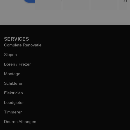
Zee
sne
hog
kwal
SERVICES
Complete Renovatie
Slopen
Boren / Frezen
Montage
Schilderen
Elektriciën
Loodgieter
Timmeren
Deuren Afhangen