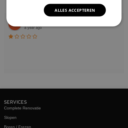
review us on
ALLES ACCEPTEREN
Lisa Vlok
a year ago
SERVICES
Complete Renovatie
Slopen
Boren / Frezen