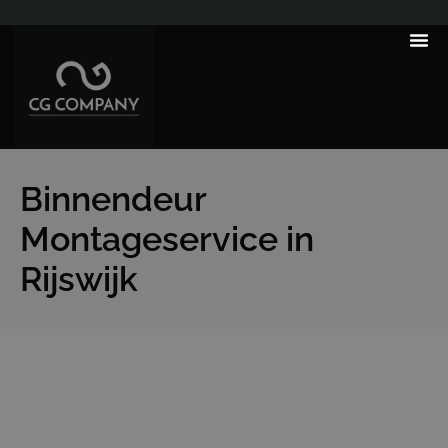
---------------------
Tips & T
Binnendeur
Montageservice in
Rijswijk