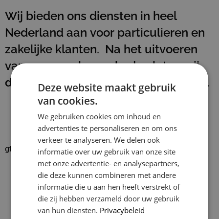
Wij bieden ons diensten in heel
Nederland aan voor particulieren en
zakelijke klanten. Na het uitvoeren
van onze werkzaamheden laten wij
de werkplek schoon en netjes achter.
Deze website maakt gebruik
van cookies.
We gebruiken cookies om inhoud en
advertenties te personaliseren en om ons
verkeer te analyseren. We delen ook
gtrspvjgtroijvghtrs
informatie over uw gebruik van onze site
met onze advertentie- en analysepartners,
Klusbedrijf CG Company
die deze kunnen combineren met andere
4.9
informatie die u aan hen heeft verstrekt of
Based on 129 reviews
die zij hebben verzameld door uw gebruik
powered by
G
o
o
g
l
e
van hun diensten.
Privacybeleid