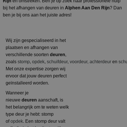
Rijn
en omstreken.
Ben je op zoek naar professionele hulp
bij het afhangen van deuren in
Alphen Aan Den Rijn
?
Dan
ben je bij ons aan het juiste adres!
Wij zijn gespecialiseerd in het
plaatsen en afhangen van
verschillende soorten
deuren
,
zoals
stomp
,
opdek
,
schuifdeur
,
voordeur,
achterdeur
en
sch
Met onze expertise zorgen wij
ervoor dat jouw deuren perfect
geïnstalleerd worden.
Wanneer je
nieuwe
deuren
aanschaft, is
het belangrijk om te weten welk
type deur je hebt: stomp
of
opdek
. Een stomp deur valt