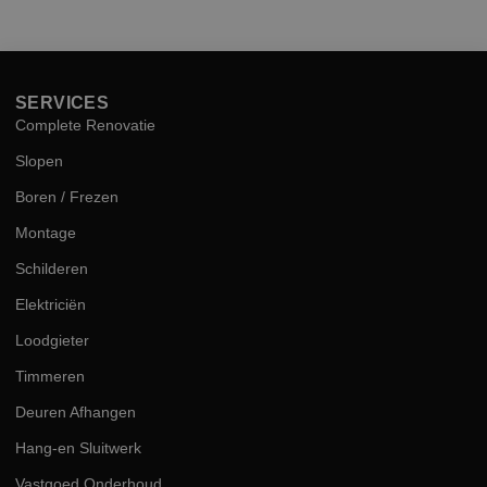
hog
kwal
SERVICES
Complete Renovatie
Slopen
Boren / Frezen
Montage
Schilderen
Elektriciën
Loodgieter
Timmeren
Deuren Afhangen
Hang-en Sluitwerk
Vastgoed Onderhoud