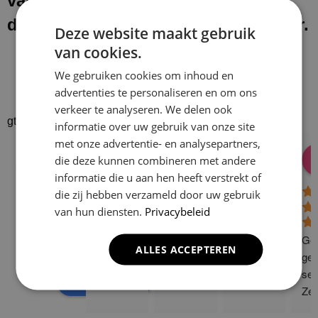
van onze werkzaamheden laten wij
de werkplek schoon en netjes achter.
Deze website maakt gebruik
van cookies.
We gebruiken cookies om inhoud en
advertenties te personaliseren en om ons
verkeer te analyseren. We delen ook
gtrspvjgtroijvghtrs
informatie over uw gebruik van onze site
met onze advertentie- en analysepartners,
Donald Vossen
Lisa Vlok
Peter A Valk
Klusbedrijf CG
die deze kunnen combineren met andere
08:28 17 Dec 24
06:41 08 Oct 24
10:58 31 J
Company
informatie die u aan hen heeft verstrekt of
4.9
die zij hebben verzameld door uw gebruik
van hun diensten.
Privacybeleid
Based on 129
reviews
Gew
ALLES ACCEPTEREN
powered by
G
o
o
g
l
e
ge 
ser
review us on
Zee
sne