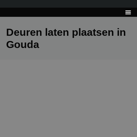
---------------------
Tips & Tr
Deuren laten plaatsen in
Gouda