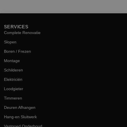
hog
kwal
SERVICES
Complete Renovatie
Slopen
Boren / Frezen
Montage
Schilderen
Elektriciën
Loodgieter
Timmeren
Deuren Afhangen
Hang-en Sluitwerk
Vastgoed Onderhoud