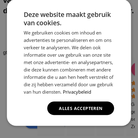
van onze werkzaamheden laten wij
de werkplek schoon en netjes achter.
Deze website maakt gebruik
van cookies.
We gebruiken cookies om inhoud en
advertenties te personaliseren en om ons
verkeer te analyseren. We delen ook
gtrspvjgtroijvghtrs
informatie over uw gebruik van onze site
met onze advertentie- en analysepartners,
Donald Vossen
Lisa Vlok
Peter A Valk
Klusbedrijf CG
die deze kunnen combineren met andere
08:28 17 Dec 24
06:41 08 Oct 24
10:58 31 J
Company
informatie die u aan hen heeft verstrekt of
4.9
die zij hebben verzameld door uw gebruik
van hun diensten.
Privacybeleid
Based on 129
reviews
Gew
ALLES ACCEPTEREN
powered by
G
o
o
g
l
e
ge 
ser
review us on
Zee
sne