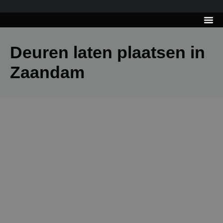
---------------------
Tips & Tr
Deuren laten plaatsen in
Zaandam