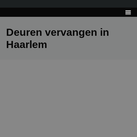
---------------------
Tips & Tr
Deuren vervangen in
Haarlem