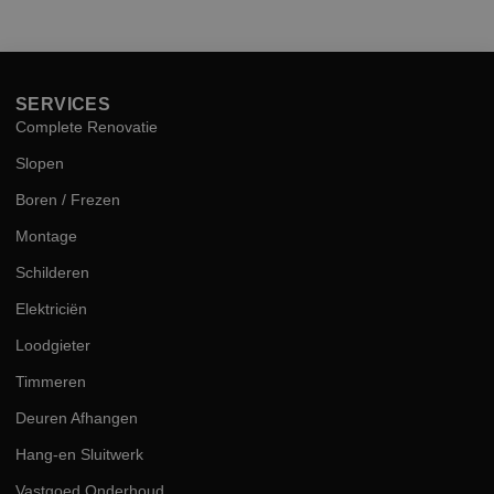
hog
kwal
SERVICES
Complete Renovatie
Slopen
Boren / Frezen
Montage
Schilderen
Elektriciën
Loodgieter
Timmeren
Deuren Afhangen
Hang-en Sluitwerk
Vastgoed Onderhoud