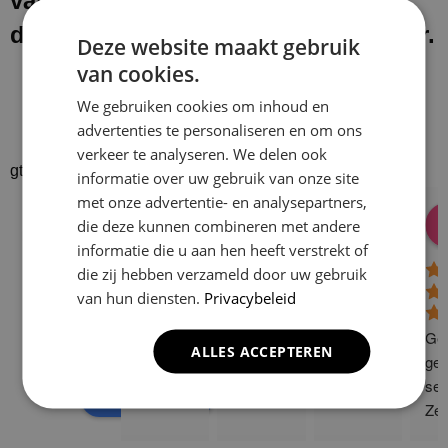
van onze werkzaamheden laten wij
de werkplek schoon en netjes achter.
Deze website maakt gebruik
van cookies.
We gebruiken cookies om inhoud en
advertenties te personaliseren en om ons
verkeer te analyseren. We delen ook
gtrspvjgtroijvghtrs
informatie over uw gebruik van onze site
met onze advertentie- en analysepartners,
Donald Vossen
Lisa Vlok
Peter A Valk
Klusbedrijf CG
die deze kunnen combineren met andere
08:28 17 Dec 24
06:41 08 Oct 24
10:58 31 J
Company
informatie die u aan hen heeft verstrekt of
4.9
die zij hebben verzameld door uw gebruik
van hun diensten.
Privacybeleid
Based on 129
reviews
Gew
ALLES ACCEPTEREN
powered by
G
o
o
g
l
e
ge 
ser
review us on
Zee
sne