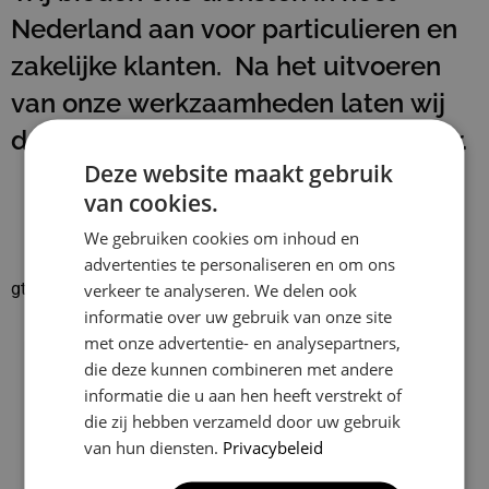
Nederland aan voor particulieren en
zakelijke klanten. Na het uitvoeren
van onze werkzaamheden laten wij
de werkplek schoon en netjes achter.
Deze website maakt gebruik
van cookies.
We gebruiken cookies om inhoud en
advertenties te personaliseren en om ons
gtrspvjgtroijvghtrs
verkeer te analyseren. We delen ook
informatie over uw gebruik van onze site
Klusbedrijf CG Company
met onze advertentie- en analysepartners,
4.9
die deze kunnen combineren met andere
Based on 129 reviews
informatie die u aan hen heeft verstrekt of
powered by
G
o
o
g
l
e
die zij hebben verzameld door uw gebruik
van hun diensten.
Privacybeleid
review us on