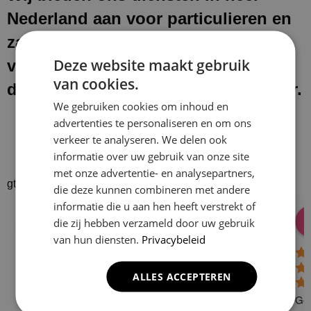
Nederland aan voor particulieren en
zakelijke klanten. Na het uitvoeren
Deze website maakt gebruik
van onze werkzaamheden laten wij
van cookies.
de werkplek schoon en netjes achter.
We gebruiken cookies om inhoud en
advertenties te personaliseren en om ons
verkeer te analyseren. We delen ook
informatie over uw gebruik van onze site
met onze advertentie- en analysepartners,
gtrspvjgtroijvghtrs
die deze kunnen combineren met andere
informatie die u aan hen heeft verstrekt of
Donald Vossen
Lisa Vlok
Peter A Valk
Klusbedrijf CG
die zij hebben verzameld door uw gebruik
08:28 17 Dec 24
06:41 08 Oct 24
10:58 31 J
Company
van hun diensten.
Privacybeleid
4.9
ALLES ACCEPTEREN
Based on 129
reviews
Gew