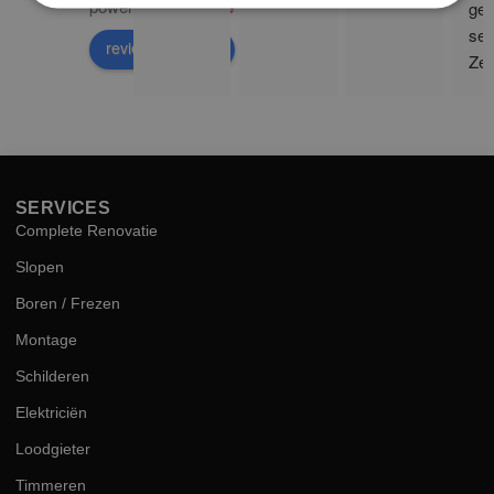
powered by
G
o
o
g
l
e
ge 
ser
review us on
Zee
sne
hog
kwal
SERVICES
Complete Renovatie
Slopen
Boren / Frezen
Montage
Schilderen
Elektriciën
Loodgieter
Timmeren