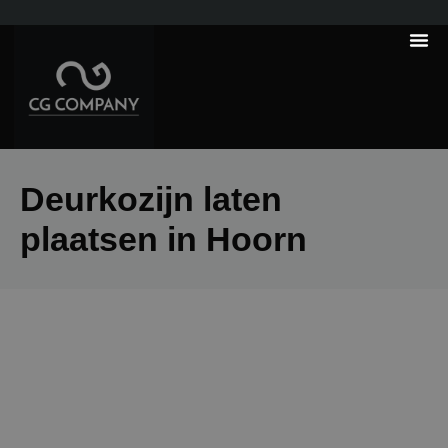
---------------------
Tips & Tr
Deurkozijn laten
plaatsen in Hoorn