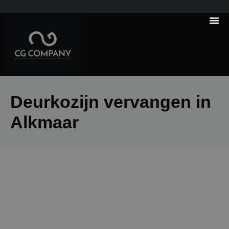
---------------------
Tips & Tr
Deurkozijn vervangen in
Alkmaar