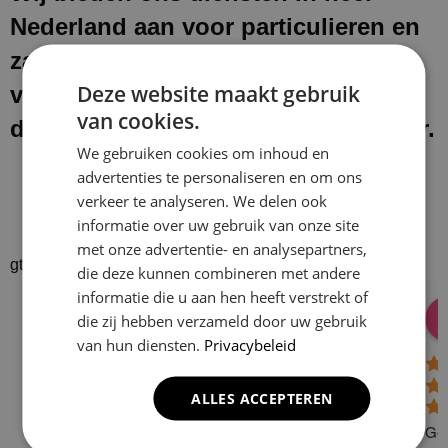
Nederland aan voor particulieren en
zakelijke klanten. Na het uitvoeren
Deze website maakt gebruik
van onze werkzaamheden laten wij
van cookies.
de werkplek schoon en netjes achter.
We gebruiken cookies om inhoud en
advertenties te personaliseren en om ons
verkeer te analyseren. We delen ook
informatie over uw gebruik van onze site
met onze advertentie- en analysepartners,
gtrspvjgtroijvghtrs
die deze kunnen combineren met andere
informatie die u aan hen heeft verstrekt of
Donald Vossen
Lisa Vlok
Peter A Valk
Klusbedrijf CG
die zij hebben verzameld door uw gebruik
08:28 17 Dec 24
06:41 08 Oct 24
10:58 31 J
Company
van hun diensten.
Privacybeleid
4.9
ALLES ACCEPTEREN
Based on 129
reviews
Gew