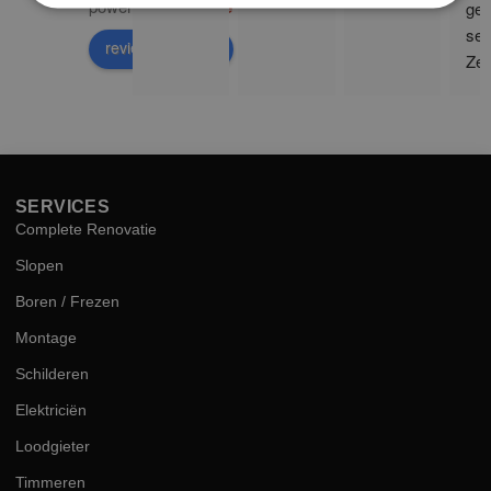
powered by
G
o
o
g
l
e
ge 
ser
review us on
Zee
sne
hog
kwal
SERVICES
Complete Renovatie
Slopen
Boren / Frezen
Montage
Schilderen
Elektriciën
Loodgieter
Timmeren