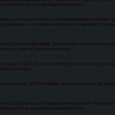
klus met precisie en zorgvuldigheid uitvoeren.
, meubels wilt monteren of renovatiewerkzaamheden nodig hebt, w
zijn bekwaam in verschillende vakgebieden, waaronder timmerwer
rvice te bieden in
Den Haag
. Daarom zorgen wij voor een persoo
n leveren altijd het gewenste resultaat.
aan, groot of klein. Of je nu een lekkende kraan wilt repareren, 
an voor je klaar.
arante tarieven. Bij
CG Company
betaal je alleen voor de daad
n door het bieden van hoogwaardige klusdiensten. Wij begrijpen 
klussen binnen de afgesproken termijn afronden.