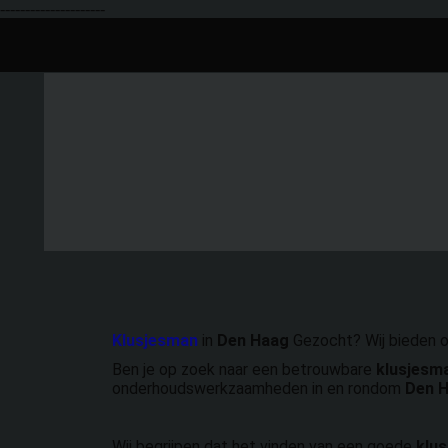
06 29 38 38 78
info@cgco
---------------------
Klusjesman
in
Den Haag
Gezocht? Wij bieden 
Ben je op zoek naar een betrouwbare
klusjesm
onderhoudswerkzaamheden in en rondom
Den 
Wij begrijpen dat het vinden van een goede
klu