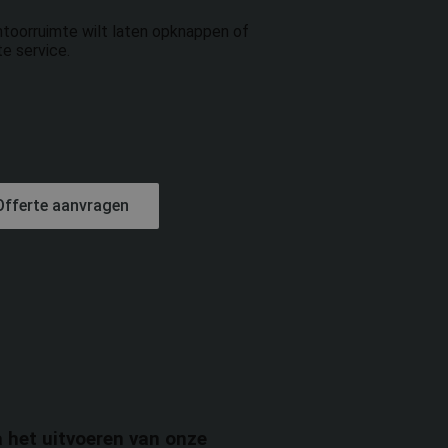
ntoorruimte wilt laten opknappen of
e service.
Offerte aanvragen
a het uitvoeren van onze