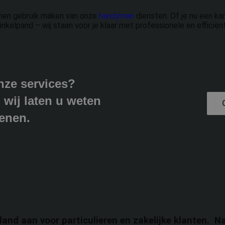
unnen gebruik maken van onze
handyman
diensten. Of je nu een ka
elpand – wij staan voor je klaar met professionele en efficiënt
nze services?
 wij laten u weten
enen.
land aan voor particulieren en zakelijke klanten. N