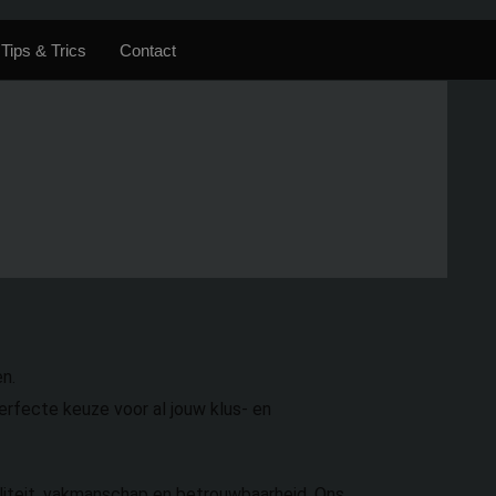
Tips & Trics
Contact
n.
erfecte keuze voor al jouw klus- en
aliteit, vakmanschap en betrouwbaarheid. Ons