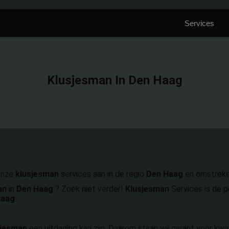
mpany.nl
Services
Klusjesman In Den Haag
onze
klusjesman
services aan in de regio
Den Haag
en omstreke
an
in
Den Haag
? Zoek niet verder!
Klusjesman
Services is de p
Haag
.
sjesman
een uitdaging kan zijn. Daarom staan wij garant voor kw