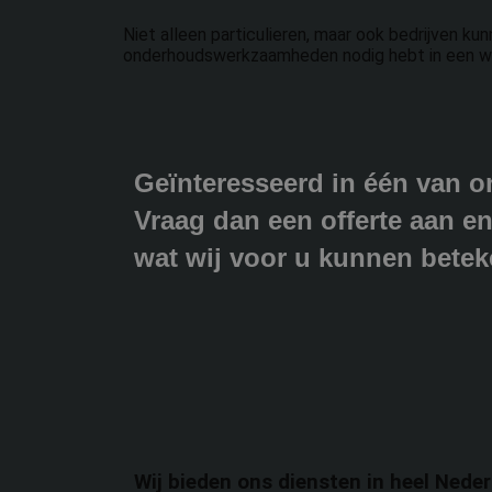
Niet alleen particulieren, maar ook bedrijven k
onderhoudswerkzaamheden nodig hebt in een wink
Geïnteresseerd in één van o
Vraag dan een offerte aan en
wat wij voor u kunnen betek
Wij bieden ons diensten in heel Neder