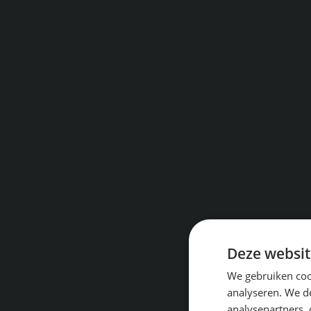
Deze websit
We gebruiken coo
analyseren. We de
analysepartners,