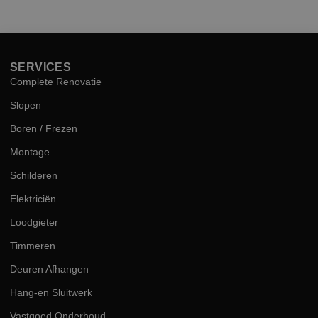
hog
kwal
SERVICES
Complete Renovatie
Slopen
Boren / Frezen
Montage
Schilderen
Elektriciën
Loodgieter
Timmeren
Deuren Afhangen
Hang-en Sluitwerk
Vastgoed Onderhoud