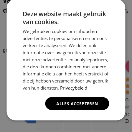
van onze werkzaamheden laten wij
de werkplek schoon en netjes achter.
Deze website maakt gebruik
van cookies.
We gebruiken cookies om inhoud en
advertenties te personaliseren en om ons
verkeer te analyseren. We delen ook
gtrspvjgtroijvghtrs
informatie over uw gebruik van onze site
met onze advertentie- en analysepartners,
Donald Vossen
Lisa Vlok
Peter A Valk
Klusbedrijf CG
die deze kunnen combineren met andere
08:28 17 Dec 24
06:41 08 Oct 24
10:58 31 J
Company
informatie die u aan hen heeft verstrekt of
4.9
die zij hebben verzameld door uw gebruik
van hun diensten.
Privacybeleid
Based on 129
reviews
Gew
ALLES ACCEPTEREN
powered by
G
o
o
g
l
e
ge 
ser
review us on
Zee
sne