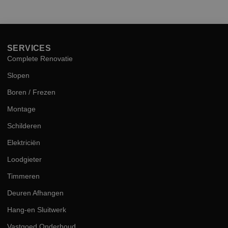
hog
kwal
SERVICES
Complete Renovatie
Slopen
Boren / Frezen
Montage
Schilderen
Elektriciën
Loodgieter
Timmeren
Deuren Afhangen
Hang-en Sluitwerk
Vastgoed Onderhoud