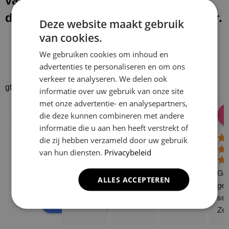
van onze werkzaamheden laten wij
de werkplek schoon en netjes achter.
Deze website maakt gebruik
van cookies.
We gebruiken cookies om inhoud en
advertenties te personaliseren en om ons
verkeer te analyseren. We delen ook
gtrspvjgtroijvghtrs
informatie over uw gebruik van onze site
met onze advertentie- en analysepartners,
Donald Vossen
Lisa Vlok
Peter A Valk
Klusbedrijf CG
die deze kunnen combineren met andere
08:28 17 Dec 24
06:41 08 Oct 24
10:58 31 J
Company
informatie die u aan hen heeft verstrekt of
4.9
die zij hebben verzameld door uw gebruik
van hun diensten.
Privacybeleid
Based on 129
reviews
Gew
ALLES ACCEPTEREN
powered by
G
o
o
g
l
e
ge 
ser
review us on
Zee
sne