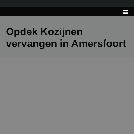
---------------------
Tips & Tr
Opdek Kozijnen
vervangen in Amersfoort