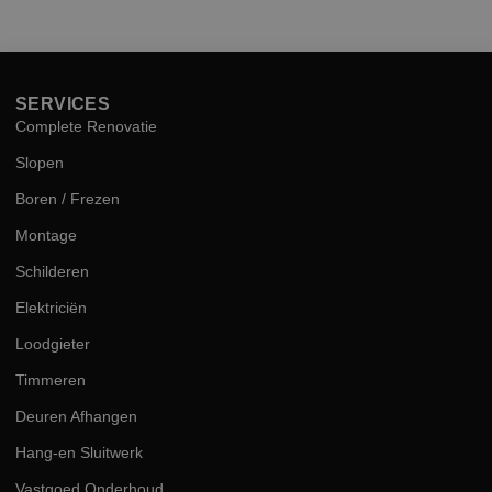
hog
kwal
SERVICES
Complete Renovatie
Slopen
Boren / Frezen
Montage
Schilderen
Elektriciën
Loodgieter
Timmeren
Deuren Afhangen
Hang-en Sluitwerk
Vastgoed Onderhoud