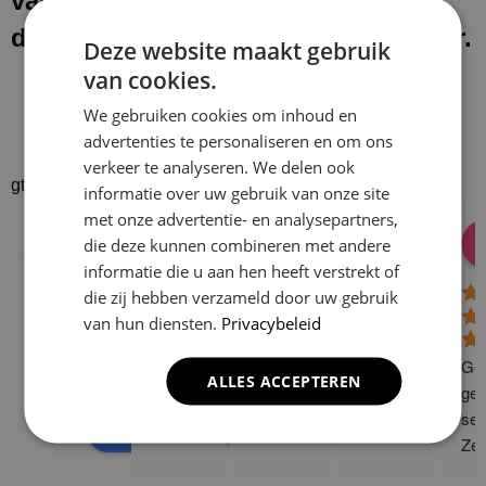
van onze werkzaamheden laten wij
de werkplek schoon en netjes achter.
Deze website maakt gebruik
van cookies.
We gebruiken cookies om inhoud en
advertenties te personaliseren en om ons
verkeer te analyseren. We delen ook
gtrspvjgtroijvghtrs
informatie over uw gebruik van onze site
met onze advertentie- en analysepartners,
Donald Vossen
Lisa Vlok
Peter A Valk
Klusbedrijf CG
die deze kunnen combineren met andere
08:28 17 Dec 24
06:41 08 Oct 24
10:58 31 J
Company
informatie die u aan hen heeft verstrekt of
4.9
die zij hebben verzameld door uw gebruik
van hun diensten.
Privacybeleid
Based on 129
reviews
Gew
ALLES ACCEPTEREN
powered by
G
o
o
g
l
e
ge 
ser
review us on
Zee
sne