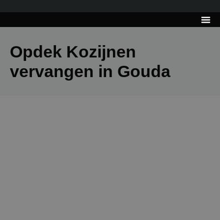
---------------------
Tips & Tr
Opdek Kozijnen
vervangen in Gouda