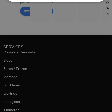
powered by
G
o
o
g
l
e
ge 
ser
review us on
Zee
sne
hog
kwal
SERVICES
Complete Renovatie
Slopen
Boren / Frezen
Montage
Schilderen
Elektriciën
Loodgieter
Timmeren