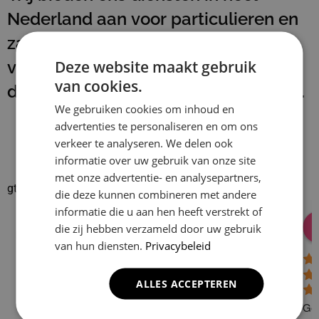
Nederland aan voor particulieren en
zakelijke klanten. Na het uitvoeren
Deze website maakt gebruik
van onze werkzaamheden laten wij
van cookies.
de werkplek schoon en netjes achter.
We gebruiken cookies om inhoud en
advertenties te personaliseren en om ons
verkeer te analyseren. We delen ook
informatie over uw gebruik van onze site
met onze advertentie- en analysepartners,
gtrspvjgtroijvghtrs
die deze kunnen combineren met andere
informatie die u aan hen heeft verstrekt of
Donald Vossen
Lisa Vlok
Peter A Valk
Klusbedrijf CG
die zij hebben verzameld door uw gebruik
08:28 17 Dec 24
06:41 08 Oct 24
10:58 31 J
Company
van hun diensten.
Privacybeleid
4.9
ALLES ACCEPTEREN
Based on 129
reviews
Gew