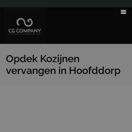
---------------------
Tips & Tr
Opdek Kozijnen
vervangen in Hoofddorp