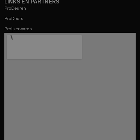
LINKS EN PARTNERS
ProDeuren
ProDoors
ProIjzerwaren