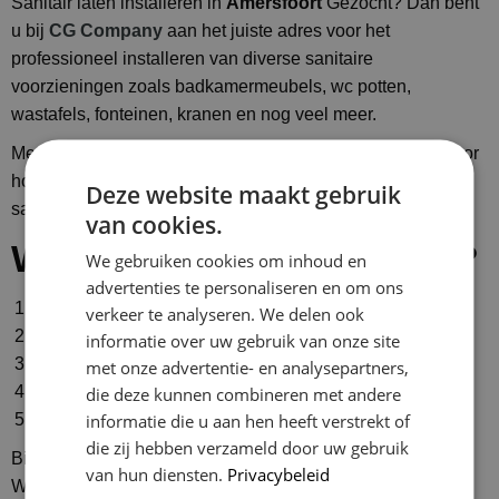
Sanitair laten installeren in
Amersfoort
Gezocht? Dan bent
u bij
CG Company
aan het juiste adres voor het
professioneel installeren van diverse sanitaire
voorzieningen zoals badkamermeubels, wc potten,
wastafels, fonteinen, kranen en nog veel meer.
Met jarenlange ervaring in de branche staan wij garant voor
hoogwaardige en betrouwbare diensten op het gebied van
Deze website maakt gebruik
sanitairinstallatie.
van cookies.
Waarom kiezen voor ons?
We gebruiken cookies om inhoud en
advertenties te personaliseren en om ons
Professionele installatie door ervaren loodgieters
verkeer te analyseren. We delen ook
Hoogwaardige materialen en merken
informatie over uw gebruik van onze site
Snelle en efficiënte service
met onze advertentie- en analysepartners,
die deze kunnen combineren met andere
Persoonlijke aanpak en maatwerkoplossingen
informatie die u aan hen heeft verstrekt of
Scherpe prijzen en transparante offertes
die zij hebben verzameld door uw gebruik
Bij ons staan klanttevredenheid en vakmanschap voorop.
van hun diensten.
Privacybeleid
We streven naar een soepele installatieproces zonder