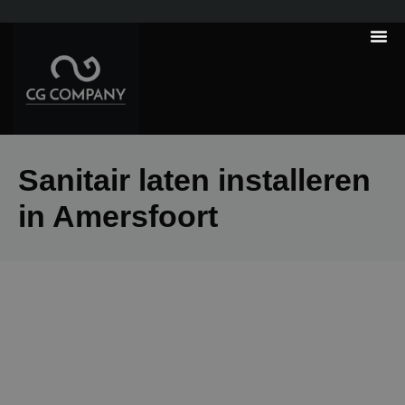
---------------------
Tips & Tr
Sanitair laten installeren
in Amersfoort