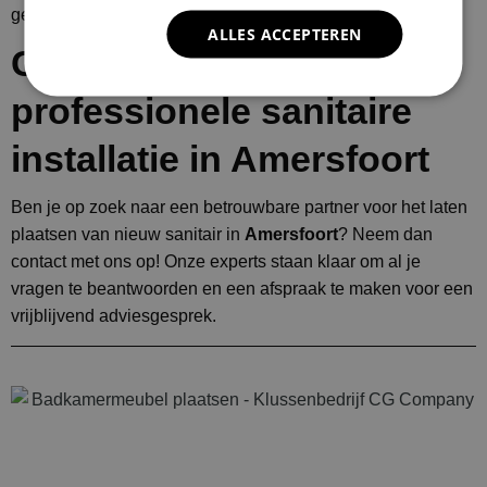
gedoe, zodat jij snel kunt genieten van je nieuwe sanitair.
ALLES ACCEPTEREN
Contacteer ons voor
professionele sanitaire
installatie in Amersfoort
Ben je op zoek naar een betrouwbare partner voor het laten
plaatsen van nieuw sanitair in
Amersfoort
? Neem dan
contact met ons op! Onze experts staan klaar om al je
vragen te beantwoorden en een afspraak te maken voor een
vrijblijvend adviesgesprek.