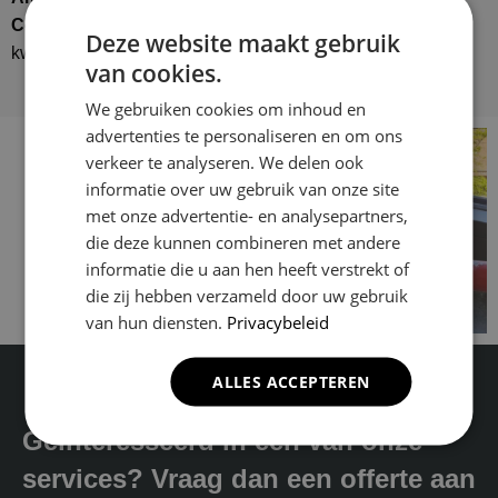
Company
voor al uw schilderklussen. Vakmanschap,
Deze website maakt gebruik
kwaliteit en betrouwbaarheid gegarandeerd!
van cookies.
We gebruiken cookies om inhoud en
advertenties te personaliseren en om ons
verkeer te analyseren. We delen ook
informatie over uw gebruik van onze site
met onze advertentie- en analysepartners,
die deze kunnen combineren met andere
informatie die u aan hen heeft verstrekt of
die zij hebben verzameld door uw gebruik
van hun diensten.
Privacybeleid
ALLES ACCEPTEREN
Geïnteresseerd in één van onze
services? Vraag dan een offerte aan