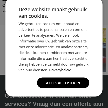
Company
voor al uw schilderklussen. Vakmanschap,
Deze website maakt gebruik
kwaliteit en betrouwbaarheid gegarandeerd!
van cookies.
We gebruiken cookies om inhoud en
advertenties te personaliseren en om ons
verkeer te analyseren. We delen ook
informatie over uw gebruik van onze site
met onze advertentie- en analysepartners,
die deze kunnen combineren met andere
informatie die u aan hen heeft verstrekt of
die zij hebben verzameld door uw gebruik
van hun diensten.
Privacybeleid
ALLES ACCEPTEREN
Geïnteresseerd in één van onze
services? Vraag dan een offerte aan