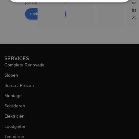
powered by
G
o
o
g
l
e
ge 
ser
review us on
Zee
sne
hog
kwal
SERVICES
Complete Renovatie
Slopen
Boren / Frezen
Montage
Schilderen
Elektriciën
Loodgieter
Timmeren