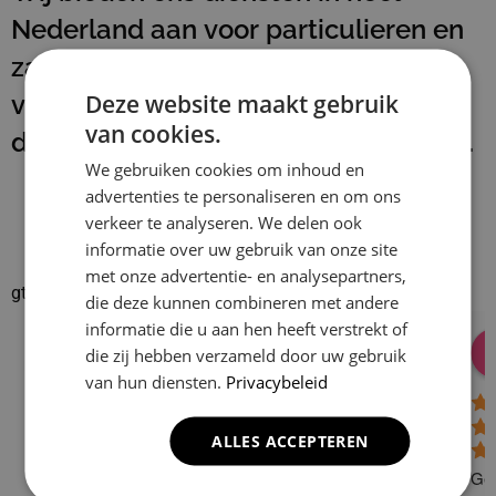
Nederland aan voor particulieren en
zakelijke klanten. Na het uitvoeren
Deze website maakt gebruik
van onze werkzaamheden laten wij
van cookies.
de werkplek schoon en netjes achter.
We gebruiken cookies om inhoud en
advertenties te personaliseren en om ons
verkeer te analyseren. We delen ook
informatie over uw gebruik van onze site
met onze advertentie- en analysepartners,
gtrspvjgtroijvghtrs
die deze kunnen combineren met andere
informatie die u aan hen heeft verstrekt of
Donald Vossen
Lisa Vlok
Peter A Valk
Klusbedrijf CG
die zij hebben verzameld door uw gebruik
08:28 17 Dec 24
06:41 08 Oct 24
10:58 31 J
Company
van hun diensten.
Privacybeleid
4.9
ALLES ACCEPTEREN
Based on 129
reviews
Gew