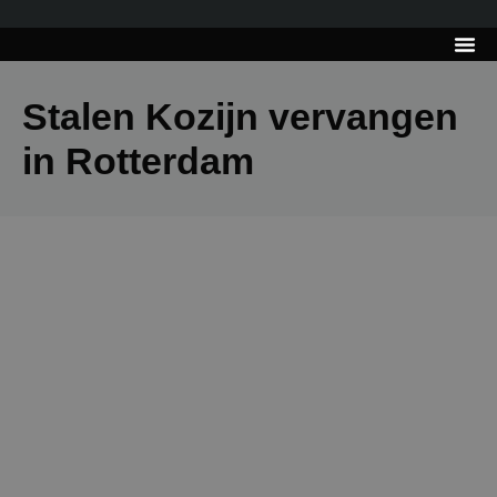
---------------------
Tips & Tr
Stalen Kozijn vervangen
in Rotterdam