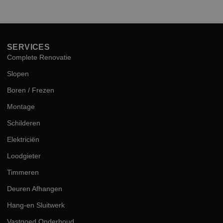
hog
kwal
SERVICES
Complete Renovatie
Slopen
Boren / Frezen
Montage
Schilderen
Elektriciën
Loodgieter
Timmeren
Deuren Afhangen
Hang-en Sluitwerk
Vastgoed Onderhoud