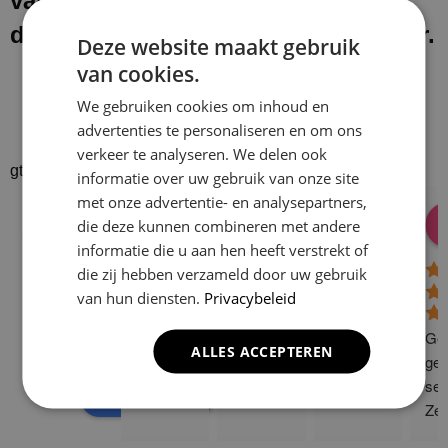
van onze werkzaamheden laten wij
de werkplek schoon en netjes achter.
Deze website maakt gebruik
van cookies.
We gebruiken cookies om inhoud en
advertenties te personaliseren en om ons
verkeer te analyseren. We delen ook
gtrspvjgtroijvghtrs
informatie over uw gebruik van onze site
met onze advertentie- en analysepartners,
Donald Vossen
Lisa Vlok
Peter A Valk
Klusbedrijf CG
die deze kunnen combineren met andere
08:28 17 Dec 24
06:41 08 Oct 24
10:58 31 J
Company
informatie die u aan hen heeft verstrekt of
4.9
die zij hebben verzameld door uw gebruik
van hun diensten.
Privacybeleid
Based on 129
reviews
Gew
ALLES ACCEPTEREN
powered by
G
o
o
g
l
e
ge 
ser
review us on
Zee
sne