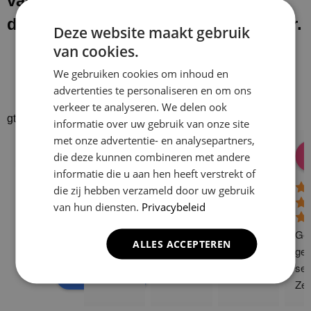
van onze werkzaamheden laten wij
de werkplek schoon en netjes achter.
Deze website maakt gebruik
van cookies.
We gebruiken cookies om inhoud en
advertenties te personaliseren en om ons
verkeer te analyseren. We delen ook
gtrspvjgtroijvghtrs
informatie over uw gebruik van onze site
met onze advertentie- en analysepartners,
Donald Vossen
Lisa Vlok
Peter A Valk
Klusbedrijf CG
die deze kunnen combineren met andere
08:28 17 Dec 24
06:41 08 Oct 24
10:58 31 J
Company
informatie die u aan hen heeft verstrekt of
4.9
die zij hebben verzameld door uw gebruik
van hun diensten.
Privacybeleid
Based on 129
reviews
Gew
ALLES ACCEPTEREN
powered by
G
o
o
g
l
e
ge 
ser
review us on
Zee
sne