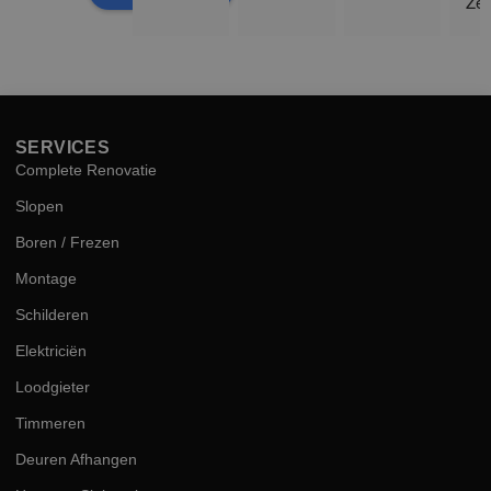
Zee
sne
hog
kwal
SERVICES
Complete Renovatie
Slopen
Boren / Frezen
Montage
Schilderen
Elektriciën
Loodgieter
Timmeren
Deuren Afhangen