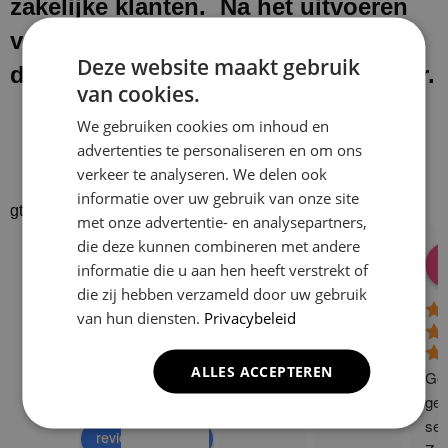
zakelijke klanten. Na het uitvoeren
van onze werkzaamheden laten wij
Deze website maakt gebruik
de werkplek schoon en netjes achter.
van cookies.
We gebruiken cookies om inhoud en
advertenties te personaliseren en om ons
verkeer te analyseren. We delen ook
informatie over uw gebruik van onze site
gtrspvjgtroijvghtrs
met onze advertentie- en analysepartners,
die deze kunnen combineren met andere
Donald Vossen
Lisa Vlok
Peter A Valk
Klusbedrijf CG
informatie die u aan hen heeft verstrekt of
08:28 17 Dec 24
06:41 08 Oct 24
10:58 31 J
Company
die zij hebben verzameld door uw gebruik
4.9
van hun diensten.
Privacybeleid
Based on 129
ALLES ACCEPTEREN
reviews
Gew
powered by
G
o
o
g
l
e
ge 
ser
review us on