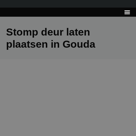
---------------------
Tips & Tr
Stomp deur laten
plaatsen in Gouda