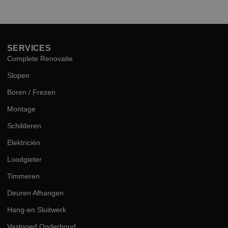
hog
kwal
SERVICES
Complete Renovatie
Slopen
Boren / Frezen
Montage
Schilderen
Elektriciën
Loodgieter
Timmeren
Deuren Afhangen
Hang-en Sluitwerk
Vastgoed Onderhoud