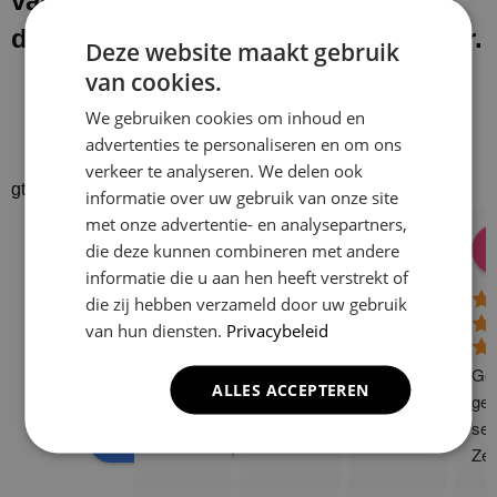
van onze werkzaamheden laten wij
de werkplek schoon en netjes achter.
Deze website maakt gebruik
van cookies.
We gebruiken cookies om inhoud en
advertenties te personaliseren en om ons
verkeer te analyseren. We delen ook
gtrspvjgtroijvghtrs
informatie over uw gebruik van onze site
met onze advertentie- en analysepartners,
Donald Vossen
Lisa Vlok
Peter A Valk
Klusbedrijf CG
die deze kunnen combineren met andere
08:28 17 Dec 24
06:41 08 Oct 24
10:58 31 J
Company
informatie die u aan hen heeft verstrekt of
4.9
die zij hebben verzameld door uw gebruik
van hun diensten.
Privacybeleid
Based on 129
reviews
Gew
ALLES ACCEPTEREN
powered by
G
o
o
g
l
e
ge 
ser
review us on
Zee
sne