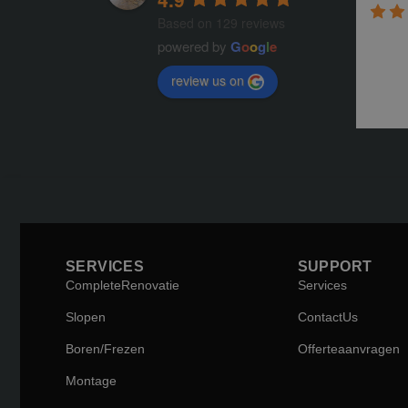
Based on 129 reviews
powered by
G
o
o
g
l
e
review us on
SERVICES
SUPPORT
Complete Renovatie
Services
Slopen
Contact Us
Boren / Frezen
Offerte aanvragen
Montage