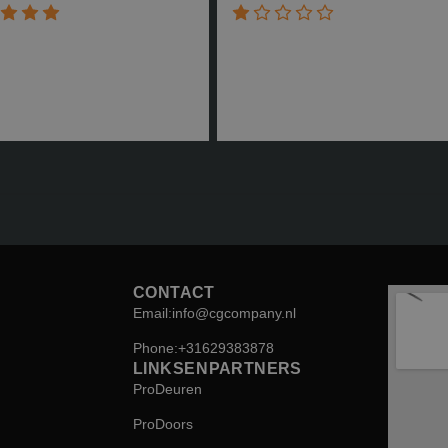
CONTACT
Email: info@cgcompany.nl
Phone: +31 629 38 38 78
LINKS EN PARTNERS
ProDeuren
ProDoors