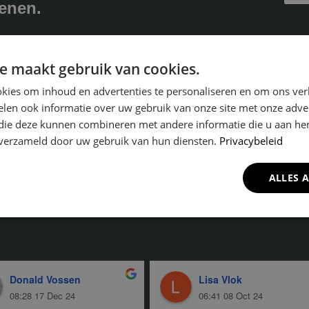
enen.
e maakt gebruik van cookies.
kies om inhoud en advertenties te personaliseren en om ons ver
len ook informatie over uw gebruik van onze site met onze adver
 die deze kunnen combineren met andere informatie die u aan hen
n verzameld door uw gebruik van hun diensten.
Privacybeleid
and aan voor particulieren en zakelijke klanten. Na
schoon en netjes achter.
ALLES 
Donald Vossen
Lisa Vlok
08:28 17 Dec 24
06:41 08 Oct 24