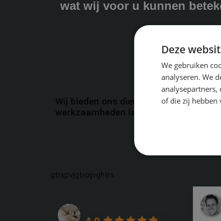
wat wij voor u kunnen betek
Deze websit
We gebruiken coo
analyseren. We de
analysepartners,
of die zij hebbe
Wij bieden ons diensten in heel Nederl
werkzaamheden laten wij de werkplek 
gtrspvjgtroijvghtrs
Klusbedrijf CG Company
4.9