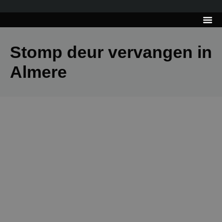
---------------------
Tips & Tr
Stomp deur vervangen in
Almere