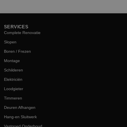
hog
kwal
SERVICES
Complete Renovatie
Slopen
Boren / Frezen
Montage
Schilderen
Elektriciën
Loodgieter
Timmeren
Deuren Afhangen
Hang-en Sluitwerk
Vastgoed Onderhoud