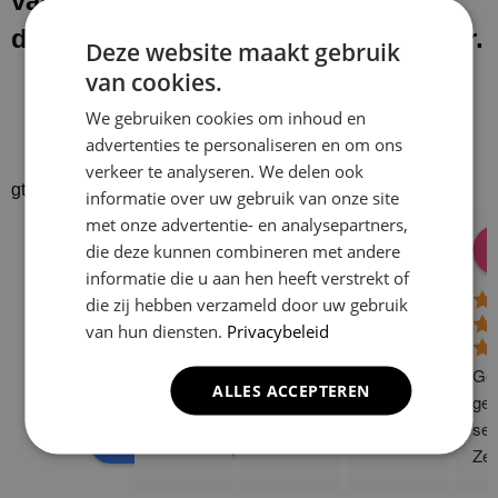
van onze werkzaamheden laten wij
de werkplek schoon en netjes achter.
Deze website maakt gebruik
van cookies.
We gebruiken cookies om inhoud en
advertenties te personaliseren en om ons
verkeer te analyseren. We delen ook
gtrspvjgtroijvghtrs
informatie over uw gebruik van onze site
met onze advertentie- en analysepartners,
Donald Vossen
Lisa Vlok
Peter A Valk
Klusbedrijf CG
die deze kunnen combineren met andere
08:28 17 Dec 24
06:41 08 Oct 24
10:58 31 J
Company
informatie die u aan hen heeft verstrekt of
4.9
die zij hebben verzameld door uw gebruik
van hun diensten.
Privacybeleid
Based on 129
reviews
Gew
ALLES ACCEPTEREN
powered by
G
o
o
g
l
e
ge 
ser
review us on
Zee
sne