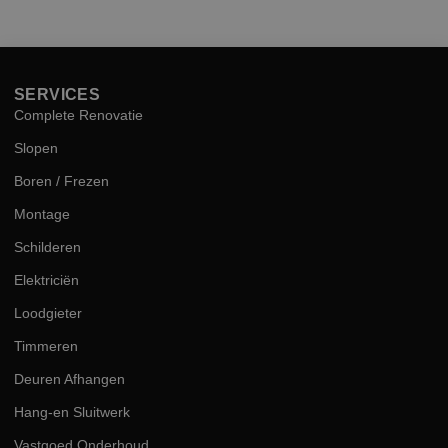
hog
kwal
SERVICES
Complete Renovatie
Slopen
Boren / Frezen
Montage
Schilderen
Elektriciën
Loodgieter
Timmeren
Deuren Afhangen
Hang-en Sluitwerk
Vastgoed Onderhoud