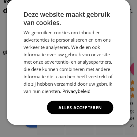
van onze werkzaamheden laten wij
de werkplek schoon en netjes achter.
Deze website maakt gebruik
van cookies.
We gebruiken cookies om inhoud en
advertenties te personaliseren en om ons
verkeer te analyseren. We delen ook
gtrspvjgtroijvghtrs
informatie over uw gebruik van onze site
met onze advertentie- en analysepartners,
Donald Vossen
Lisa Vlok
Peter A Valk
Klusbedrijf CG
die deze kunnen combineren met andere
08:28 17 Dec 24
06:41 08 Oct 24
10:58 31 J
Company
informatie die u aan hen heeft verstrekt of
4.9
die zij hebben verzameld door uw gebruik
van hun diensten.
Privacybeleid
Based on 129
reviews
Gew
ALLES ACCEPTEREN
powered by
G
o
o
g
l
e
ge 
ser
review us on
Zee
sne