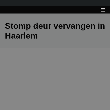
---------------------
Tips & Tr
Stomp deur vervangen in
Haarlem