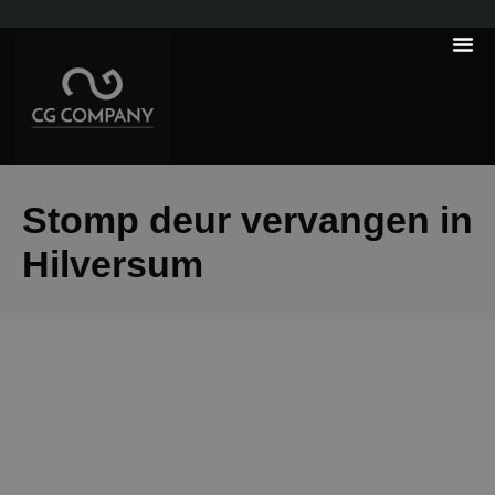
---------------------
Tips & Tr
Stomp deur vervangen in
Hilversum