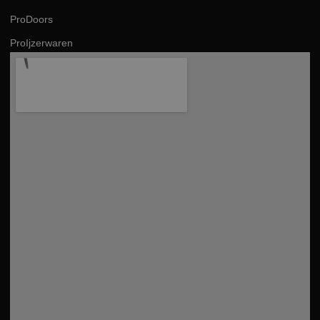
ProDoors
ProIjzerwaren