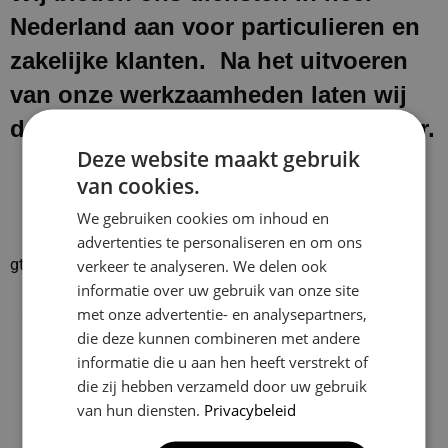
Nederland aan voor particulieren en
zakelijke klanten. Na het uitvoeren
van onze werkzaamheden laten wij
de werkplek schoon en netjes achter.
Deze website maakt gebruik
van cookies.
We gebruiken cookies om inhoud en
advertenties te personaliseren en om ons
gtrspvjgtroijvghtrs
verkeer te analyseren. We delen ook
informatie over uw gebruik van onze site
Klusbedrijf CG Company
met onze advertentie- en analysepartners,
4.9
die deze kunnen combineren met andere
Based on 129 reviews
informatie die u aan hen heeft verstrekt of
powered by
G
o
o
g
l
e
die zij hebben verzameld door uw gebruik
van hun diensten.
Privacybeleid
review us on