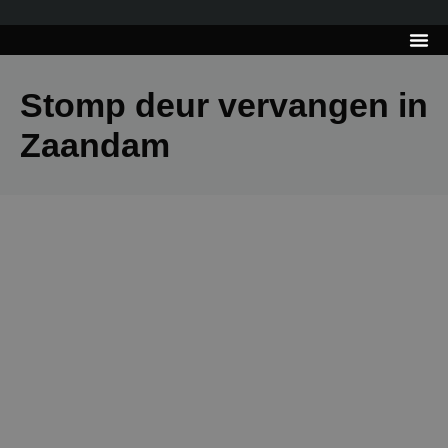
---------------------
Tips & Tr
Stomp deur vervangen in
Zaandam