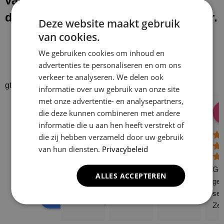
van onze werkzaamheden laten wij
de werkplek schoon en netjes achter.
Deze website maakt gebruik
van cookies.
We gebruiken cookies om inhoud en
advertenties te personaliseren en om ons
verkeer te analyseren. We delen ook
gtrspvjgtroijvghtrs
informatie over uw gebruik van onze site
met onze advertentie- en analysepartners,
Donald Vossen
Lisa Vlok
Peter A Valk
Klusbedrijf CG
die deze kunnen combineren met andere
08:28 17 Dec 24
06:41 08 Oct 24
10:58 31 J
Company
informatie die u aan hen heeft verstrekt of
4.9
die zij hebben verzameld door uw gebruik
van hun diensten.
Privacybeleid
Based on 129
reviews
Gew
ALLES ACCEPTEREN
powered by
G
o
o
g
l
e
ge 
ser
review us on
Zee
sne