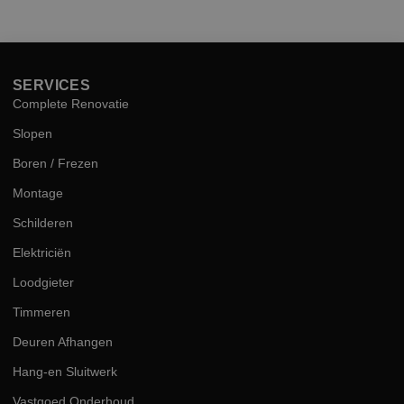
hog
kwal
SERVICES
Complete Renovatie
Slopen
Boren / Frezen
Montage
Schilderen
Elektriciën
Loodgieter
Timmeren
Deuren Afhangen
Hang-en Sluitwerk
Vastgoed Onderhoud