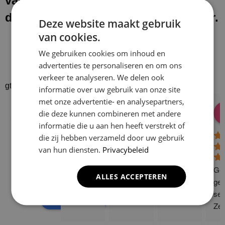
van onze werkzaamheden laten wij
de werkplek schoon en netjes achter.
Deze website maakt gebruik
van cookies.
We gebruiken cookies om inhoud en
advertenties te personaliseren en om ons
verkeer te analyseren. We delen ook
gtrspvjgtroijvghtrs
informatie over uw gebruik van onze site
met onze advertentie- en analysepartners,
Donald Vossen
Lisa Vlok
Peter A Valk
Klusbedrijf CG
die deze kunnen combineren met andere
08:28 17 Dec 24
06:41 08 Oct 24
10:58 31 J
Company
informatie die u aan hen heeft verstrekt of
4.9
die zij hebben verzameld door uw gebruik
van hun diensten.
Privacybeleid
Based on 129
reviews
Gew
ALLES ACCEPTEREN
powered by
G
o
o
g
l
e
ge 
ser
review us on
Zee
sne