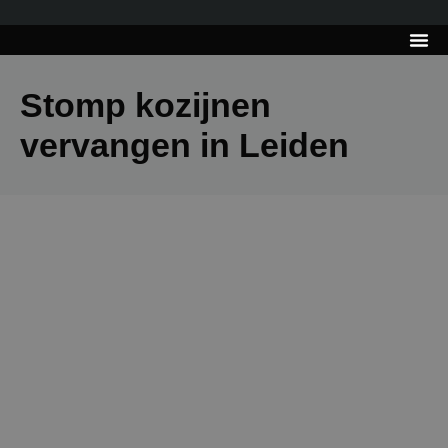
---------------------
Tips & Tr
Stomp kozijnen
vervangen in Leiden