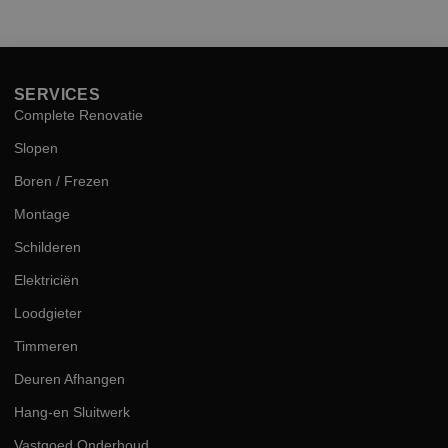
hog
kwal
SERVICES
Complete Renovatie
Slopen
Boren / Frezen
Montage
Schilderen
Elektriciën
Loodgieter
Timmeren
Deuren Afhangen
Hang-en Sluitwerk
Vastgoed Onderhoud