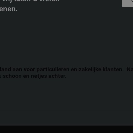
enen.
land aan voor particulieren en zakelijke klanten. N
 schoon en netjes achter.