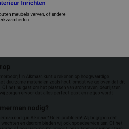
nterieur Inrichten
outen meubels verven, of andere
erkzaamheden...
orop
merbedrijf in Alkmaar, kunt u rekenen op hoogwaardige
 met duurzame materialen zoals hout, omdat we geloven dat dit
 Of het nu gaat om het plaatsen van architraven, deurlijsten
wij zorgen ervoor dat alles perfect past en netjes wordt
mmerman nodig?
rman nodig in Alkmaar? Geen probleem! Wij begrijpen dat
 wachten en daarom bieden wij ook spoedservice aan. Of het
paratie of een last-minute project, onze timmermannen staan