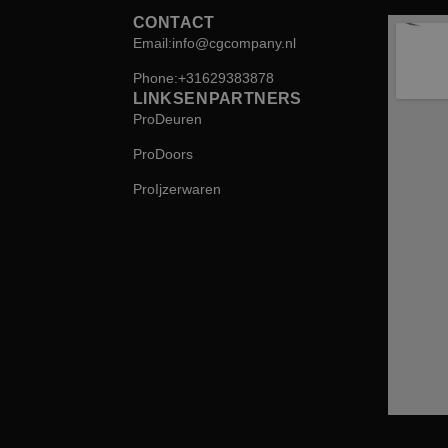
CONTACT
Email: info@cgcompany.nl
Phone: +31 629 38 38 78
LINKS EN PARTNERS
ProDeuren
ProDoors
ProIjzerwaren