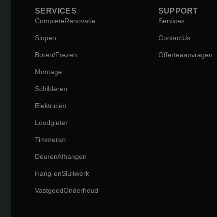
SERVICES
SUPPORT
Complete Renovatie
Services
Slopen
Contact Us
Boren / Frezen
Offerte aanvragen
Montage
Schilderen
Elektriciën
Loodgieter
Timmeren
Deuren Afhangen
Hang-en Sluitwerk
Vastgoed Onderhoud