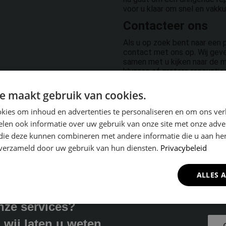
voor u klaar om snel en vakku
Contacteer ons
Als u op zoek bent naar een 
contact met ons op. Wij gev
samen met u kijken naar de m
klussen of grotere renovaties,
e maakt gebruik van cookies.
kies om inhoud en advertenties te personaliseren en om ons ver
len ook informatie over uw gebruik van onze site met onze adver
 die deze kunnen combineren met andere informatie die u aan hen
n verzameld door uw gebruik van hun diensten.
Privacybeleid
ALLES 
nze services?
 wij laten u weten