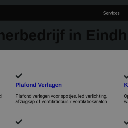
mpany.nl
Services
erbedrijf in Eind
Plafond Verlagen
K
cl
Plafond verlagen voor spotjes, led verlichting,
O
afzuigkap of ventilatiebuis / ventilatiekanalen
w