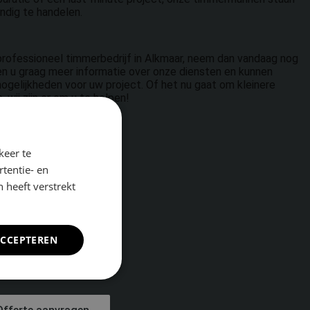
ndig te handelen.
professioneel timmerbedrijf in Alkmaar, neem dan vandaag nog
en u graag meer informatie over onze diensten en kunnen
ogelijkheden voor uw project. Of het nu gaat om kleinere
 wij zijn er om u te helpen!
keer te
tentie- en
 heeft verstrekt
ACCEPTEREN