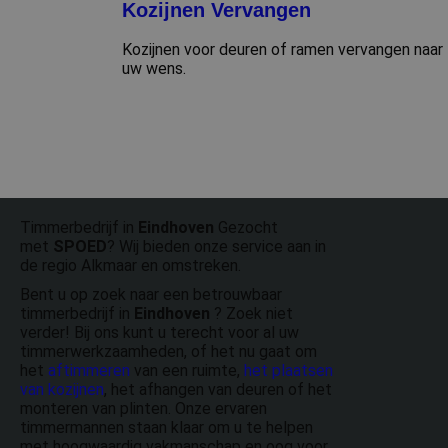
Kozijnen Vervangen
Kozijnen voor deuren of ramen vervangen naar
uw wens.
Timmerbedrijf in
Eindhoven
Gezocht
met
SPOED
? Wij bieden onze service aan in
de regio Alkmaar en omstreken.
Bent u op zoek naar een betrouwbaar
timmerbedrijf in
Eindhoven
? Zoek niet
verder! Bij ons kunt u terecht voor al uw
timmerwerkzaamheden, of het nu gaat om
het
aftimmeren
van een ruimte,
het plaatsen
van kozijnen
, het afhangen van deuren of het
monteren van plinten. Onze ervaren
timmermannen staan klaar om u te helpen
met hoogwaardig vakmanschap en oog voor