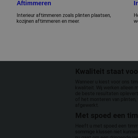
Aftimmeren
I
Interieur aftimmeren zoals plinten plaatsen,
H
kozijnen aftimmeren en meer.
w
Kwaliteit staat vo
Wanneer u kiest voor ons tim
kwaliteit. Wij werken alleen
de beste resultaten oplevert.
of het monteren van plinten, 
afgewerkt.
Met spoed een ti
Heeft u met spoed een timme
sommige klussen niet kunnen
nu gaat om een dringende re