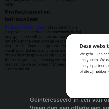
detail.
Professioneel en
betrouwbaar
Klusbedrijf CG Company
staat bekend om
zijn professionaliteit en betrouwbaarheid. Wij
begrijpen dat u wilt werken met een bedrijf
dat efficiënt te werk gaat en deadlines
Deze websit
respecteert. Daarom zorgen wij ervoor dat
we altijd op tijd aanwezig zijn en ons werk
We gebruiken coo
binnen de afgesproken termijn voltooien.
analyseren. We de
Met onze jarenlange ervaring weten we
precies hoe we uw project tot een succes
analysepartners,
kunnen maken.
of die zij hebbe
Geïnteresseerd in één van o
Vraag dan een offerte aan en