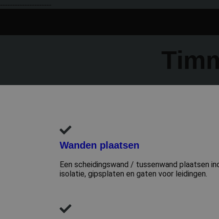
06 29 38 38 78
info@cgco
---------------------
Timm
Wanden plaatsen
Een scheidingswand / tussenwand plaatsen in
isolatie, gipsplaten en gaten voor leidingen.