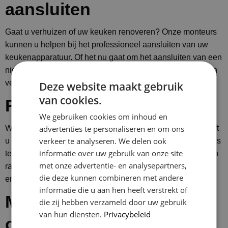
aansluiten
Gaat u verhuizen of uw keuken renoveren? Onze monteurs
kunnen u helpen bij het professioneel aansluiten van uw
keukenapparatuur. Of het nu gaat om het aansluiten van een
nieuwe oven, vaatwasser of kookplaat, wij zorgen voor een
veilige en correcte installatie.
Deze website maakt gebruik
van cookies.
Raamdecoratie ophangen
We gebruiken cookies om inhoud en
advertenties te personaliseren en om ons
Wilt u graag mooie raamdecoratie in uw woning, maar heeft
verkeer te analyseren. We delen ook
u geen idee hoe u dit moet ophangen? Geen probleem! Ons
informatie over uw gebruik van onze site
team is gespecialiseerd in het plaatsen van diverse soorten
met onze advertentie- en analysepartners,
raamdecoratie. Van gordijnen tot jaloezieën, wij zorgen
die deze kunnen combineren met andere
ervoor dat uw raamdecoratie perfect wordt opgehangen.
informatie die u aan hen heeft verstrekt of
Meubels en brievenbus
die zij hebben verzameld door uw gebruik
van hun diensten.
Privacybeleid
ophangen