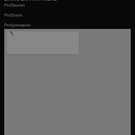
ProDeuren
ProDoors
ProIjzerwaren