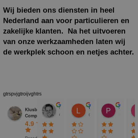
Wij bieden ons diensten in heel
Nederland aan voor particulieren en
zakelijke klanten. Na het uitvoeren
van onze werkzaamheden laten wij
de werkplek schoon en netjes achter.
gtrspvjgtroijvghtrs
Donald Vossen
Lisa Vlok
Peter A Valk
Klusbedrijf CG
08:28 17 Dec 24
06:41 08 Oct 24
10:58 31 J
Company
4.9