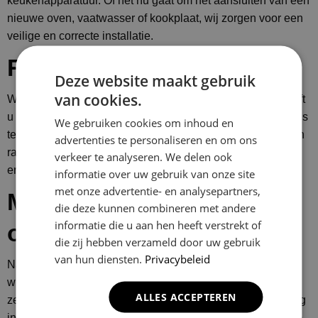
keukenapparatuur. Of het nu gaat om het aansluiten van een
nieuwe oven, vaatwasser of kookplaat, wij zorgen voor een
veilige en correcte installatie.
Raamdecoratie ophangen
Deze website maakt gebruik
van cookies.
Wilt u graag mooie raamdecoratie in uw woning, maar heeft
u geen idee hoe u dit moet ophangen? Geen probleem! Ons
We gebruiken cookies om inhoud en
team is gespecialiseerd in het plaatsen van diverse soorten
advertenties te personaliseren en om ons
raamdecoratie. Van gordijnen tot jaloezieën, wij zorgen
verkeer te analyseren. We delen ook
ervoor dat uw raamdecoratie perfect wordt opgehangen.
informatie over uw gebruik van onze site
met onze advertentie- en analysepartners,
Meubels en brievenbus
die deze kunnen combineren met andere
informatie die u aan hen heeft verstrekt of
ophangen
die zij hebben verzameld door uw gebruik
van hun diensten.
Privacybeleid
Naast het monteren van kasten en raamdecoratie, kunnen
wij u ook helpen bij het ophangen van andere meubels en
ALLES ACCEPTEREN
zelfs uw brievenbus. Onze monteurs hebben ruime ervaring
in het veilig en stevig bevestigen van allerlei soorten